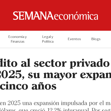
Economía y
Legal y
Eventos
Blogs
Finanzas
Política
ito al sector privado
2025, su mayor expa
 cinco años
en 2025 una expansión impulsada por el m
ólares, que creció 12.2% interanual. Por seg