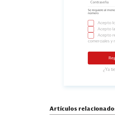
Se requiere al meno
número
Acepto l
Acepto l
Acepto re
comerciales y
Reg
¿Ya t
Artículos relacionado