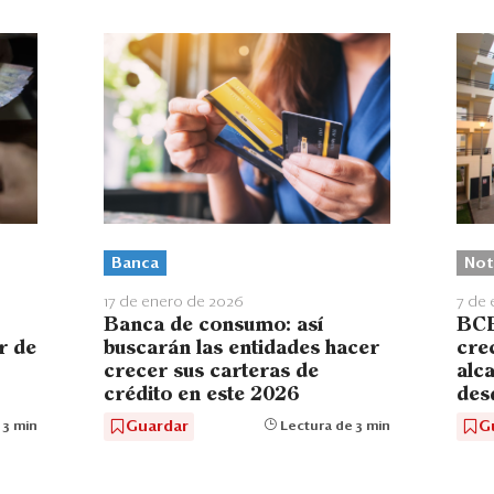
Banca
Not
17 de enero de 2026
7 de 
Banca de consumo: así
BCR
r de
buscarán las entidades hacer
cre
crecer sus carteras de
alc
crédito en este 2026
des
Guardar
G
 3 min
Lectura de 3 min