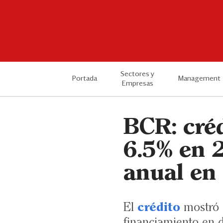
Sectores y
Portada
Management
Empresas
BCR: créd
6.5% en 
anual en
El
crédito
mostró 
financiamiento en d