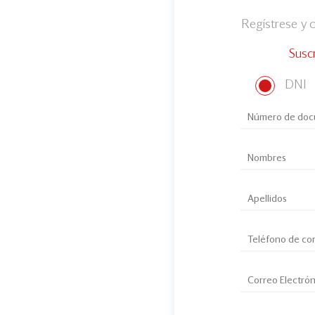
Regístrese y
Susc
DNI