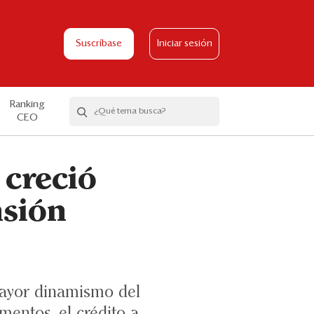
Suscríbase
Iniciar sesión
Ranking
CEO
 creció
nsión
ayor dinamismo del
mentos, el crédito a