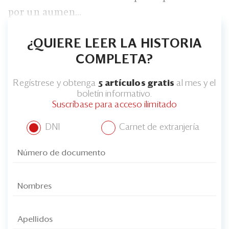
Eventos
por un aumen...
Blogs
¿QUIERE LEER LA HISTORIA
Ranking CEO
COMPLETA?
Edición Impresa
Regístrese y obtenga
5 artículos gratis
al mes y el
boletín informativo.
Suscríbase para acceso ilimitado
DNI
Carnet de extranjería