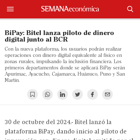
Suscríbase
BiPay: Bitel lanza piloto de dinero
Iniciar sesión
digital junto al BCR
Con la nueva plataforma, los usuarios podrán realizar
Portada
operaciones con dinero digital equivalente al físico en
zonas rurales, impulsando la inclusión financiera. Los
primeros departamentos donde se aplicará BiPay serán
¿Qué está pasando?
Apurímac, Ayacucho, Cajamarca, Huánuco, Puno y San
Martín.
Sectores y Empresas
Management
Economía y Finanzas
30 de octubre del 2024.- Bitel lanzó la
Legal y Política
plataforma BiPay, dando inicio al piloto de