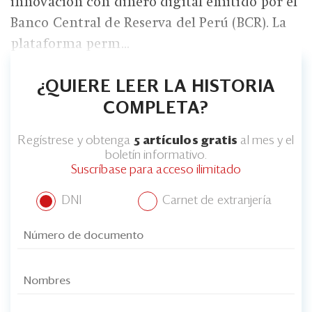
innovación con dinero digital emitido por el
Eventos
Banco Central de Reserva del Perú (BCR). La
Blogs
plataforma perm...
Ranking CEO
¿QUIERE LEER LA HISTORIA
Edición Impresa
COMPLETA?
Regístrese y obtenga
5 artículos gratis
al mes y el
boletín informativo.
Suscríbase para acceso ilimitado
DNI
Carnet de extranjería