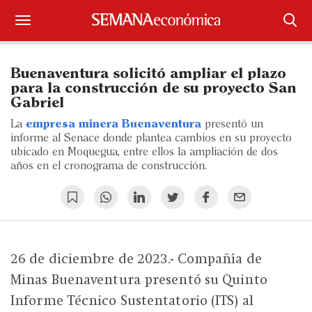
Suscríbase
Buenaventura solicitó ampliar el plazo
Iniciar sesión
para la construcción de su proyecto San
Gabriel
Portada
La
empresa minera Buenaventura
presentó un
informe al Senace donde plantea cambios en su proyecto
¿Qué está pasando?
ubicado en Moquegua, entre ellos la ampliación de dos
años en el cronograma de construcción.
Sectores y Empresas
Management
Economía y Finanzas
26 de diciembre de 2023.- Compañía de
Minas Buenaventura presentó su Quinto
Legal y Política
Informe Técnico Sustentatorio (ITS) al