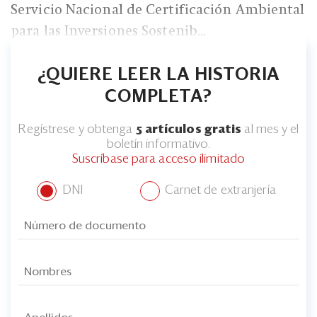
Eventos
Servicio Nacional de Certificación Ambiental
para las Inversiones Sostenib...
Blogs
Ranking CEO
¿QUIERE LEER LA HISTORIA
COMPLETA?
Edición Impresa
Regístrese y obtenga
5 artículos gratis
al mes y el
boletín informativo.
Suscríbase para acceso ilimitado
DNI
Carnet de extranjería