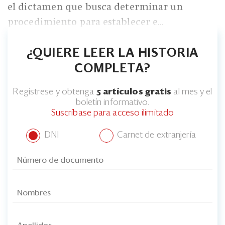
Eventos
el dictamen que busca determinar un
procedimiento para establecer e...
Blogs
Ranking CEO
¿QUIERE LEER LA HISTORIA
COMPLETA?
Edición Impresa
Regístrese y obtenga
5 artículos gratis
al mes y el
boletín informativo.
Suscríbase para acceso ilimitado
DNI
Carnet de extranjería