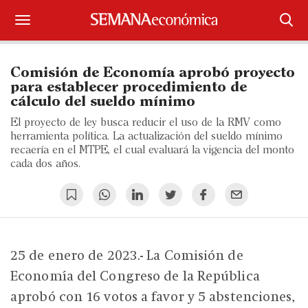
Suscríbase
Comisión de Economía aprobó proyecto
Iniciar sesión
para establecer procedimiento de
cálculo del sueldo mínimo
Portada
El proyecto de ley busca reducir el uso de la RMV como
herramienta política. La actualización del sueldo mínimo
¿Qué está pasando?
recaería en el MTPE, el cual evaluará la vigencia del monto
cada dos años.
Sectores y Empresas
Management
Economía y Finanzas
25 de enero de 2023.- La Comisión de
Economía del Congreso de la República
Legal y Política
aprobó con 16 votos a favor y 5 abstenciones,