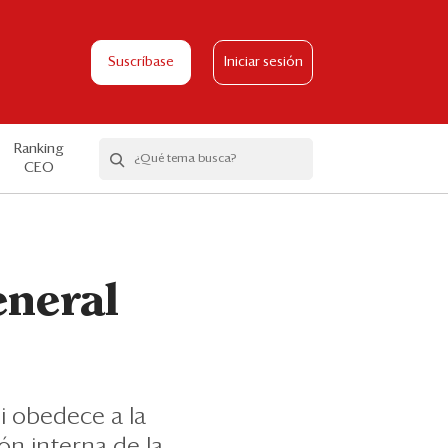
Suscríbase
Iniciar sesión
Ranking
CEO
eneral
i obedece a la
ón interna de la