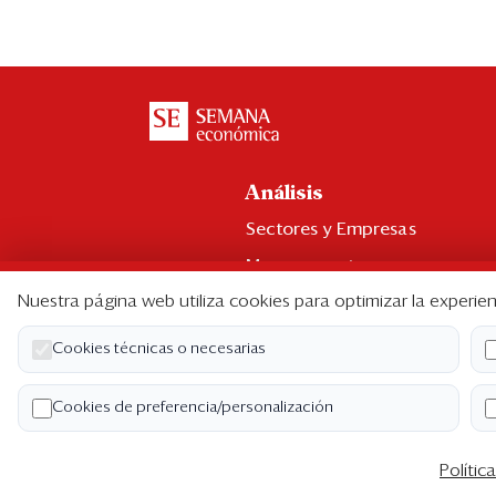
Análisis
Sectores y Empresas
Management
Nuestra página web utiliza cookies para optimizar la experien
Economía y Finanzas
Legal y Política
Cookies técnicas o necesarias
Ranking CEO
Cookies de preferencia/personalización
Blogs
Polític
Co