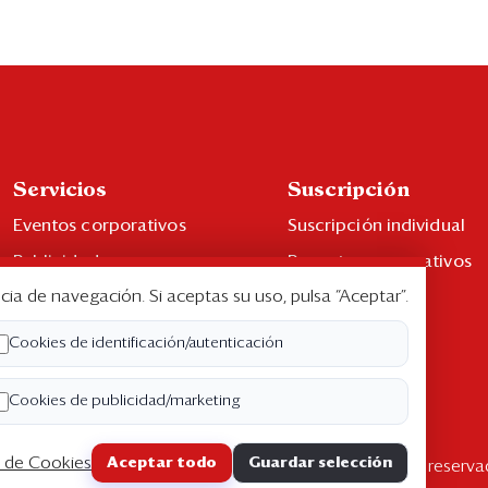
Servicios
Suscripción
Eventos corporativos
Suscripción individual
Publicidad
Paquetes corporativos
cia de navegación. Si aceptas su uso, pulsa “Aceptar”.
Contáctenos
Edición Impresa
Libro de reclamaciones
Cookies de identificación/autenticación
Cookies de publicidad/marketing
a de Cookies
Aceptar todo
Guardar selección
pyright ©2026 Semana Económica. Todos los derechos reserva