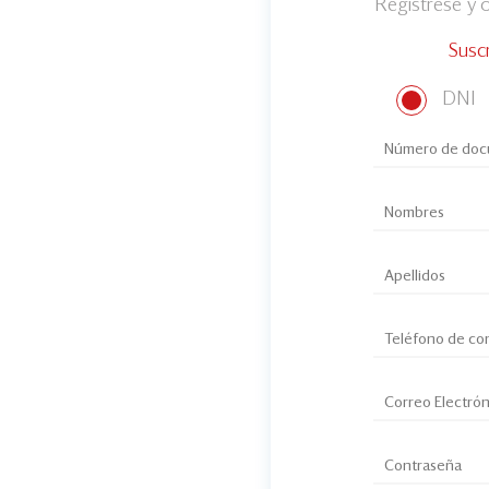
Regístrese y
Susc
DNI