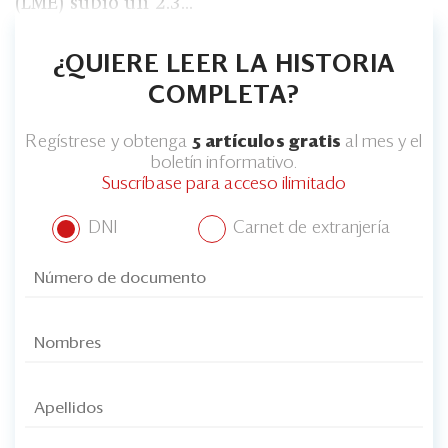
(LME) subió un 2.3...
Eventos
Blogs
¿QUIERE LEER LA HISTORIA
Ranking CEO
COMPLETA?
Edición Impresa
Regístrese y obtenga
5 artículos gratis
al mes y el
boletín informativo.
Suscríbase para acceso ilimitado
DNI
Carnet de extranjería