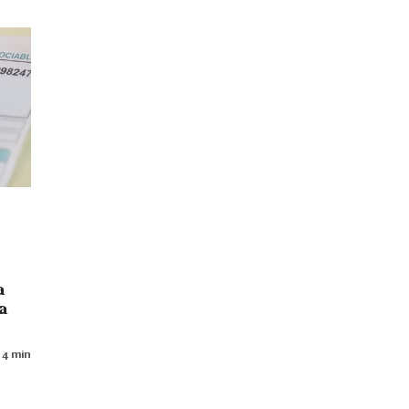
a
a
 4 min