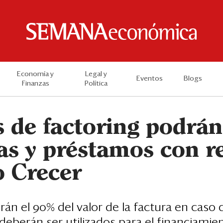
Economía y
Legal y
Eventos
Blogs
Finanzas
Política
 de factoring podrán
as y préstamos con r
o Crecer
irán el 90% del valor de la factura en caso
 deberán ser utilizados para el financiamie