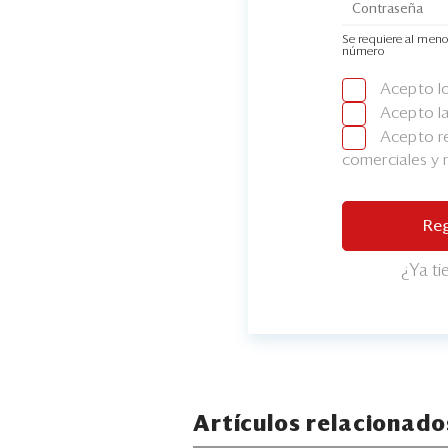
Se requiere al meno
número
Acepto l
Acepto l
Acepto re
comerciales y
Reg
¿Ya t
Artículos relacionado