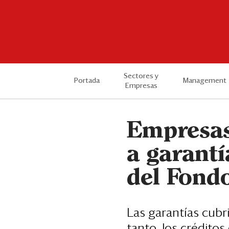
Sectores y
Portada
Management
Empresas
Empresas
a garantí
del Fond
Las garantías cubr
tanto, los créditos