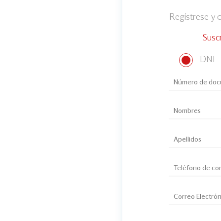
Regístrese y
Susc
DNI