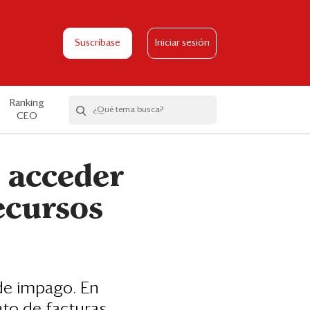
Suscríbase
Iniciar sesión
Ranking
CEO
 acceder
ecursos
 de impago. En
nto de facturas.