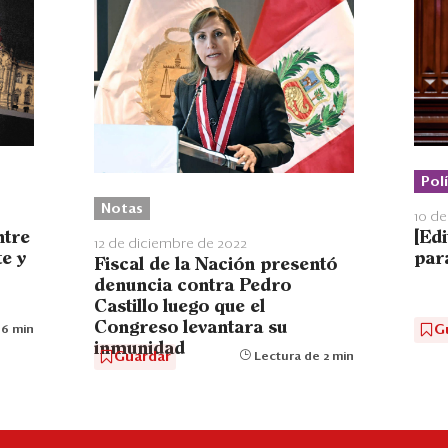
Polí
Notas
10 de
[Edi
ntre
12 de diciembre de 2022
par
te y
Fiscal de la Nación presentó
denuncia contra Pedro
Castillo luego que el
Congreso levantara su
G
 6 min
inmunidad
Guardar
Lectura de 2 min