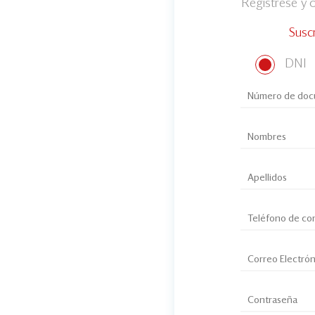
Regístrese y
Susc
DNI