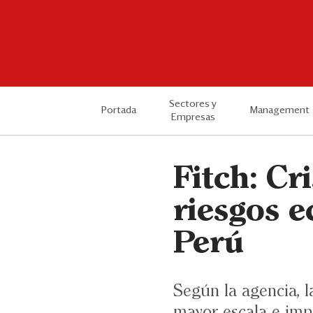
Sectores y
Portada
Management
Empresas
Fitch: Cr
riesgos e
Perú
Según la agencia, l
mayor escala e impa