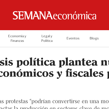
Economía y
Legal y
Eventos
Blogs
Finanzas
Política
isis política plantea 
conómicos y fiscales
as protestas “podrían convertirse en una mov
ctar la producción en sectores clave de rec