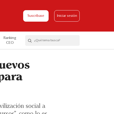
Suscríbase
Iniciar sesión
Ranking
CEO
nuevos
 para
ilización social a
ursos”, como lo es