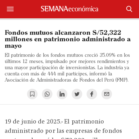
Suscríbase
Fondos mutuos alcanzaron S/52,322
Iniciar sesión
millones en patrimonio administrado a
mayo
Portada
El patrimonio de los fondos mutuos creció 35.09% en los
últimos 12 meses, impulsado por mejores rendimientos y
¿Qué está pasando?
una mayor participación de inversionistas. La industria ya
cuenta con más de 444 mil partícipes, informó la
Asociación de Administradoras de Fondos del Perú (FMP).
Sectores y Empresas
Management
Economía y Finanzas
19 de junio de 2025.- El patrimonio
Legal y Política
administrado por las empresas de fondos