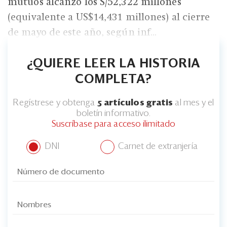
Eventos
mutuos alcanzó los S/52,322 millones
(equivalente a US$14,431 millones) al cierre
Blogs
de mayo de este año, según inf...
Ranking CEO
¿QUIERE LEER LA HISTORIA
Edición Impresa
COMPLETA?
Regístrese y obtenga
5 artículos gratis
al mes y el
boletín informativo.
Suscríbase para acceso ilimitado
DNI
Carnet de extranjería