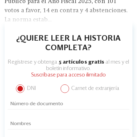
Eventos
Público para el Año Fiscal 2025, con 101
votos a favor, 14 en contra y 4 abstenciones.
Blogs
La norma estab...
Ranking CEO
¿QUIERE LEER LA HISTORIA
Edición Impresa
COMPLETA?
Regístrese y obtenga
5 artículos gratis
al mes y el
boletín informativo.
Suscríbase para acceso ilimitado
DNI
Carnet de extranjería