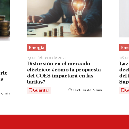
Energía
Ene
23 de febrero de 2021
26 d
Distorsión en el mercado
Luz 
eléctrico: ¿cómo la propuesta
dec
orte
del COES impactará en las
del 
as
tarifas?
Sup
Guardar
G
Lectura de 6 min
 5 min