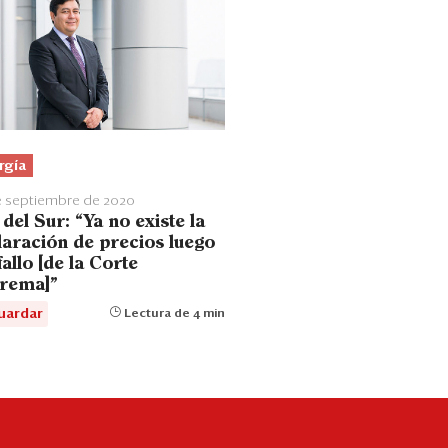
rgía
e septiembre de 2020
del Sur: “Ya no existe la
laración de precios luego
fallo [de la Corte
rema]”
uardar
Lectura de 4 min