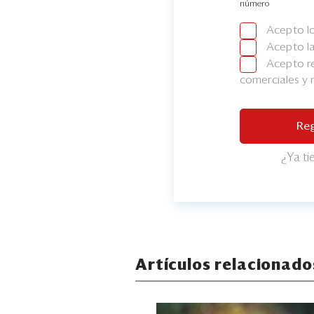
número
Acepto l
Acepto l
Acepto re
comerciales y
Reg
¿Ya t
Artículos relacionado