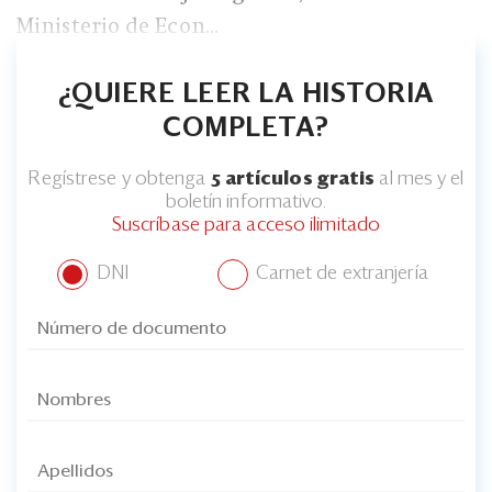
Eventos
Ministerio de Econ...
Blogs
¿QUIERE LEER LA HISTORIA
Ranking CEO
COMPLETA?
Edición Impresa
Regístrese y obtenga
5 artículos gratis
al mes y el
boletín informativo.
Suscríbase para acceso ilimitado
DNI
Carnet de extranjería