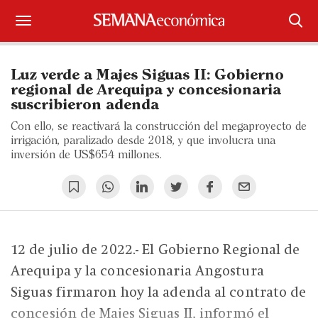
Suscríbase
Luz verde a Majes Siguas II: Gobierno
Iniciar sesión
regional de Arequipa y concesionaria
suscribieron adenda
Portada
Con ello, se reactivará la construcción del megaproyecto de
irrigación, paralizado desde 2018, y que involucra una
¿Qué está pasando?
inversión de US$654 millones.
Sectores y Empresas
Management
12 de julio de 2022.- El Gobierno Regional de
Economía y Finanzas
Arequipa y la concesionaria Angostura
Legal y Política
Siguas firmaron hoy la adenda al contrato de
concesión de Majes Siguas II, informó el