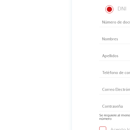
DNI
Se requiere al meno
número
Acepto l