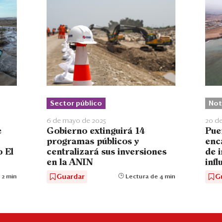
Sector público
Not
6 de mayo de 2025
20 d
e
Gobierno extinguirá 14
Pue
programas públicos y
enc
 El
centralizará sus inversiones
de 
en la ANIN
infl
Guardar
G
 2 min
Lectura de 4 min