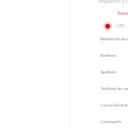
Regístrese y
Susc
DNI