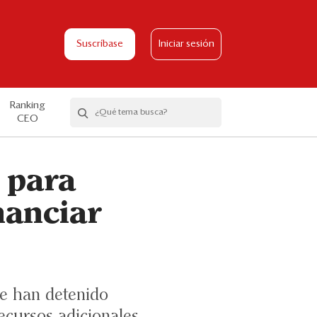
Suscríbase
Iniciar sesión
Ranking
CEO
 para
nanciar
ue han detenido
ecursos adicionales