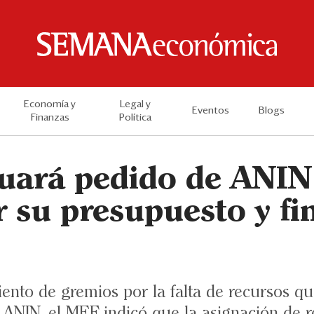
Economía y
Legal y
Eventos
Blogs
Finanzas
Política
uará pedido de ANIN
 su presupuesto y fi
iento de gremios por la falta de recursos q
 ANIN, el MEF indicó que la asignación de r