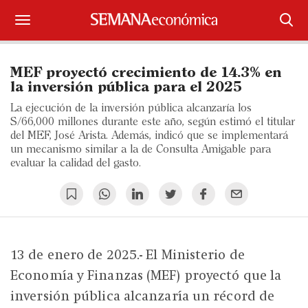
Suscríbase
MEF proyectó crecimiento de 14.3% en
Iniciar sesión
la inversión pública para el 2025
La ejecución de la inversión pública alcanzaría los
Portada
S/66,000 millones durante este año, según estimó el titular
del MEF, José Arista. Además, indicó que se implementará
un mecanismo similar a la de Consulta Amigable para
¿Qué está pasando?
evaluar la calidad del gasto.
Sectores y Empresas
Management
Economía y Finanzas
13 de enero de 2025.- El Ministerio de
Economía y Finanzas (MEF) proyectó que la
Legal y Política
inversión pública alcanzaría un récord de