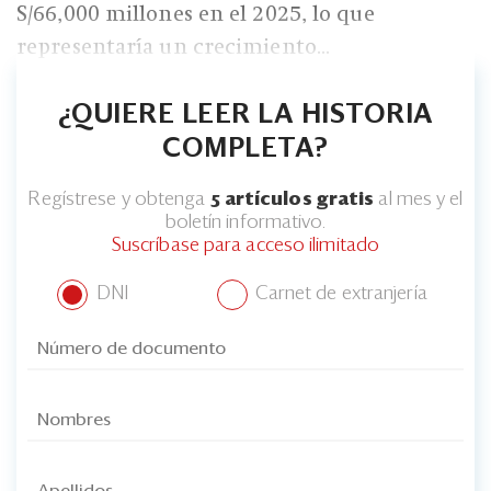
Eventos
S/66,000 millones en el 2025, lo que
representaría un crecimiento...
Blogs
Ranking CEO
¿QUIERE LEER LA HISTORIA
COMPLETA?
Edición Impresa
Regístrese y obtenga
5 artículos gratis
al mes y el
boletín informativo.
Suscríbase para acceso ilimitado
DNI
Carnet de extranjería