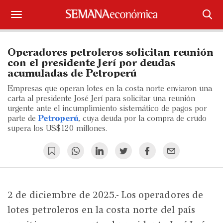
Suscríbase
Operadores petroleros solicitan reunión
Iniciar sesión
con el presidente Jerí por deudas
acumuladas de Petroperú
Portada
Empresas que operan lotes en la costa norte enviaron una
carta al presidente José Jerí para solicitar una reunión
¿Qué está pasando?
urgente ante el incumplimiento sistemático de pagos por
parte de
Petroperú
, cuya deuda por la compra de crudo
supera los US$120 millones.
Sectores y Empresas
Management
Economía y Finanzas
2 de diciembre de 2025.- Los operadores de
Legal y Política
lotes petroleros en la costa norte del país