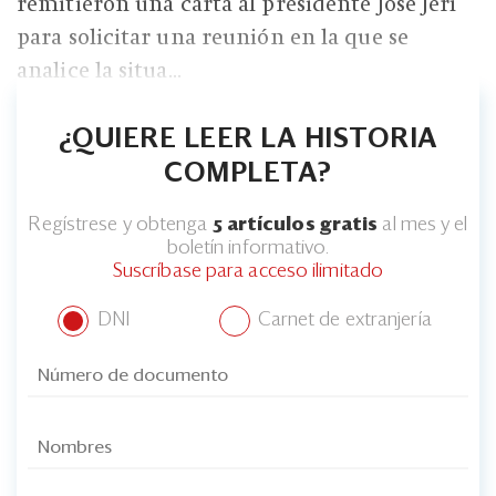
Eventos
remitieron una carta al presidente José Jerí
para solicitar una reunión en la que se
Blogs
analice la situa...
Ranking CEO
¿QUIERE LEER LA HISTORIA
Edición Impresa
COMPLETA?
Regístrese y obtenga
5 artículos gratis
al mes y el
boletín informativo.
Suscríbase para acceso ilimitado
DNI
Carnet de extranjería