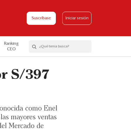
Suscríbase
Iniciar sesión
Ranking
CEO
or S/397
onocida como Enel
 las mayores ventas
del Mercado de