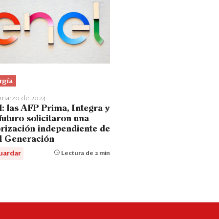
rgía
 marzo de 2024
l: las AFP Prima, Integra y
futuro solicitaron una
orización independiente de
l Generación
uardar
Lectura de 2 min