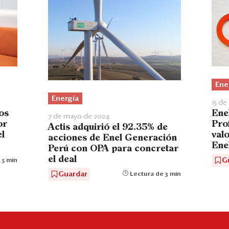
Ene
Energía
15 de
os
Ene
7 de mayo de 2024
or
Pro
Actis adquirió el 92.35% de
el
val
acciones de Enel Generación
Ene
Perú con OPA para concretar
el deal
G
 5 min
Guardar
Lectura de 3 min