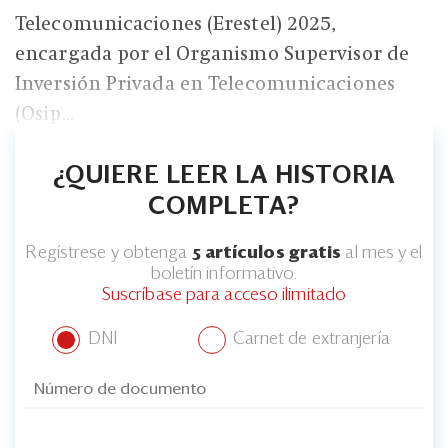
Eventos
Telecomunicaciones (Erestel) 2025,
Blogs
encargada por el Organismo Supervisor de
Inversión Privada en Telecomunicaciones
Ranking CEO
(Osip...
Edición Impresa
¿QUIERE LEER LA HISTORIA
COMPLETA?
Regístrese y obtenga
5 artículos gratis
al mes y el
boletín informativo.
Suscríbase para acceso ilimitado
DNI
Carnet de extranjería