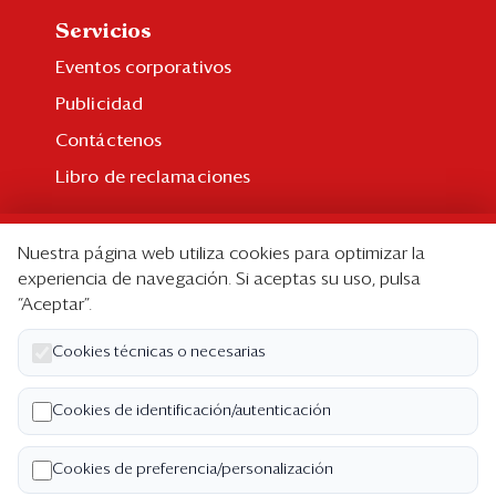
Servicios
Eventos corporativos
Publicidad
Contáctenos
Libro de reclamaciones
Suscripción
Nuestra página web utiliza cookies para optimizar la
Suscripción individual
experiencia de navegación. Si aceptas su uso, pulsa
“Aceptar”.
Paquetes corporativos
Edición Impresa
Cookies técnicas o necesarias
Nosotros
Cookies de identificación/autenticación
Quiénes somos
Cookies de preferencia/personalización
Código de ética