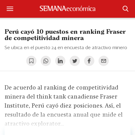
Suscríbase
Perú cayó 10 puestos en ranking Fraser
Iniciar sesión
de competitividad minera
Se ubica en el puesto 24 en encuesta de atractivo minero
Portada
¿Qué está pasando?
Sectores y Empresas
De acuerdo al ranking de competitividad
Management
minera del think tank canadiense Fraser
Institute, Perú cayó diez posiciones. Así, el
Economía y Finanzas
resultado de la encuesta anual que mide el
Legal y Política
atractivo explorator...