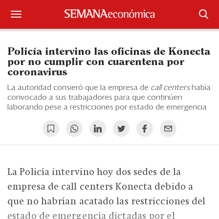
Suscríbase
Policía intervino las oficinas de Konecta
Iniciar sesión
por no cumplir con cuarentena por
coronavirus
Portada
La autoridad consieró que la empresa de
call centers
había
convocado a sus trabajadores para que continúen
¿Qué está pasando?
laborando pese a restricciones por estado de emergencia
Sectores y Empresas
Management
La Policía intervino hoy dos sedes de la
Economía y Finanzas
empresa de call centers Konecta debido a
Legal y Política
que no habrían acatado las restricciones del
estado de emergencia dictadas por el