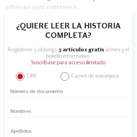
Eventos
gobierno para contener e...
Blogs
¿QUIERE LEER LA HISTORIA
Ranking CEO
COMPLETA?
Edición Impresa
Regístrese y obtenga
5 artículos gratis
al mes y el
boletín informativo.
Suscríbase para acceso ilimitado
DNI
Carnet de extranjería