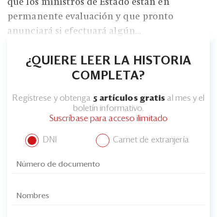
Eventos
que los ministros de Estado están en
permanente evaluación y que pronto
Blogs
anunciará si efectuará algún...
Ranking CEO
¿QUIERE LEER LA HISTORIA
Edición Impresa
COMPLETA?
Regístrese y obtenga
5 artículos gratis
al mes y el
boletín informativo.
Suscríbase para acceso ilimitado
DNI
Carnet de extranjería