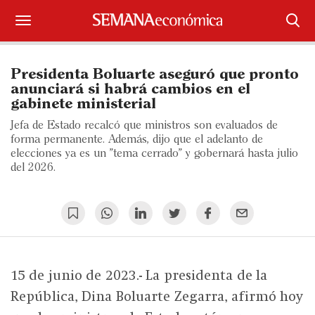
Suscríbase
Presidenta Boluarte aseguró que pronto
Iniciar sesión
anunciará si habrá cambios en el
gabinete ministerial
Portada
Jefa de Estado recalcó que ministros son evaluados de
forma permanente. Además, dijo que el adelanto de
¿Qué está pasando?
elecciones ya es un "tema cerrado" y gobernará hasta julio
del 2026.
Sectores y Empresas
Management
Economía y Finanzas
15 de junio de 2023.- La presidenta de la
Legal y Política
República, Dina Boluarte Zegarra, afirmó hoy