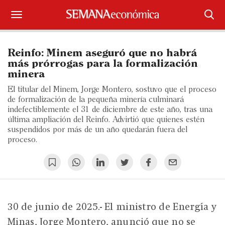
Suscríbase
Reinfo: Minem aseguró que no habrá
Iniciar sesión
más prórrogas para la formalización
minera
Portada
El titular del Minem, Jorge Montero, sostuvo que el proceso
de formalización de la pequeña minería culminará
¿Qué está pasando?
indefectiblemente el 31 de diciembre de este año, tras una
última ampliación del Reinfo. Advirtió que quienes estén
suspendidos por más de un año quedarán fuera del
Sectores y Empresas
proceso.
Management
Economía y Finanzas
Legal y Política
30 de junio de 2025.- El ministro de Energía y
Minas, Jorge Montero, anunció que no se