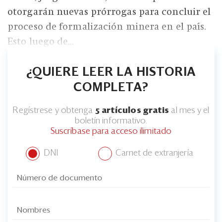
Eventos
otorgarán nuevas prórrogas para concluir el
Blogs
proceso de formalización minera en el país.
Esto luego de...
Ranking CEO
Edición Impresa
¿QUIERE LEER LA HISTORIA
COMPLETA?
Regístrese y obtenga
5 artículos gratis
al mes y el
boletín informativo.
Suscríbase para acceso ilimitado
DNI
Carnet de extranjería