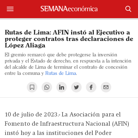
Suscríbase
Rutas de Lima: AFIN instó al Ejecutivo a
Iniciar sesión
proteger contratos tras declaraciones de
López Aliaga
Portada
El gremio remarcó que debe protegerse la inversión
privada y el Estado de derecho, en respuesta a la intención
¿Qué está pasando?
del alcalde de Lima de terminar el contrato de concesión
entre la comuna y
Rutas de Lima
.
Sectores y Empresas
Management
Economía y Finanzas
10 de julio de 2023.- La Asociación para el
Fomento de Infraestructura Nacional (AFIN)
Legal y Política
instó hoy a las instituciones del Poder