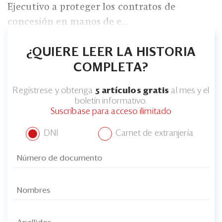
Eventos
Ejecutivo a proteger los contratos de
concesión en manos de e...
Blogs
Ranking CEO
¿QUIERE LEER LA HISTORIA
COMPLETA?
Edición Impresa
Regístrese y obtenga
5 artículos gratis
al mes y el
boletín informativo.
Suscríbase para acceso ilimitado
DNI
Carnet de extranjería