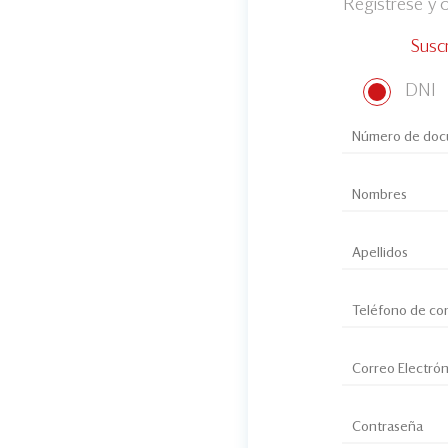
Regístrese y
Susc
DNI