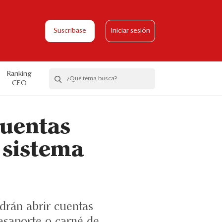
Suscríbase
Iniciar sesión
Ranking
CEO
cuentas
 sistema
odrán abrir cuentas
asaporte o carné de