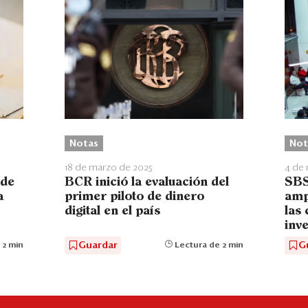
Notas
Not
18 de marzo de 2025
4 de
 de
BCR inició la evaluación del
SBS
a
primer piloto de dinero
amp
digital en el país
las
inv
Guardar
G
 2 min
Lectura de 2 min