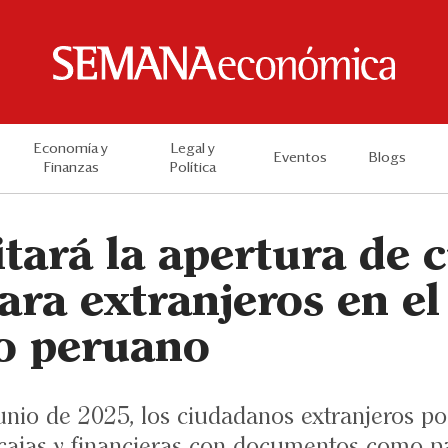
Economía y
Legal y
Eventos
Blogs
Finanzas
Política
itará la apertura de 
ara extranjeros en el
ro peruano
junio de 2025, los ciudadanos extranjeros p
 cajas y financieras con documentos como p