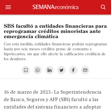
Suscríbase
SBS facultó a entidades financieras para
Iniciar sesión
reprogramar créditos minoristas ante
emergencia climática
Portada
Con esta medida, entidades financieras podrán reprogramar
hasta por seis meses créditos pyme, de consumo e
¿Qué está pasando?
hipotecarios, sin que ello afecte la calificación crediticia de
los deudores.
Sectores y Empresas
Management
Economía y Finanzas
16 de marzo de 2023.- La Superintendencia
de Banca, Seguros y AFP (SBS) facultó a las
Legal y Política
entidades del sistema financiero a adoptar