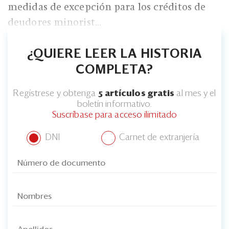
Eventos
medidas de excepción para los créditos de
deudores minorist...
Blogs
Ranking CEO
¿QUIERE LEER LA HISTORIA
COMPLETA?
Edición Impresa
Regístrese y obtenga
5 artículos gratis
al mes y el
boletín informativo.
Suscríbase para acceso ilimitado
DNI
Carnet de extranjería