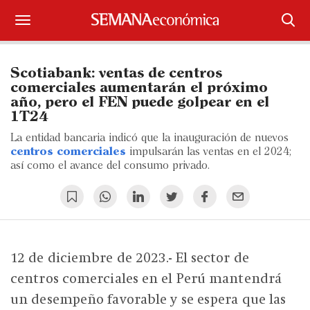
Suscríbase
Scotiabank: ventas de centros
Iniciar sesión
comerciales aumentarán el próximo
año, pero el FEN puede golpear en el
1T24
Portada
La entidad bancaria indicó que la inauguración de nuevos
¿Qué está pasando?
centros comerciales
impulsarán las ventas en el 2024;
así como el avance del consumo privado.
Sectores y Empresas
Management
Economía y Finanzas
12 de diciembre de 2023.- El sector de
centros comerciales en el Perú mantendrá
Legal y Política
un desempeño favorable y se espera que las