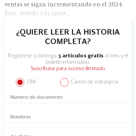
Eventos
ventas se sigan incrementando en el 2024.
Esto, debido a la apert...
Blogs
Ranking CEO
¿QUIERE LEER LA HISTORIA
COMPLETA?
Edición Impresa
Regístrese y obtenga
5 artículos gratis
al mes y el
boletín informativo.
Suscríbase para acceso ilimitado
DNI
Carnet de extranjería