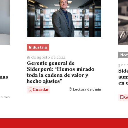
Industria
Not
18 de agosto de 2024
Gerente general de
5 de
Siderperú: “Hemos mirado
Sid
toda la cadena de valor y
mas
aum
hecho ajustes”
en 
Guardar
Lectura de 5 min
G
 2 min