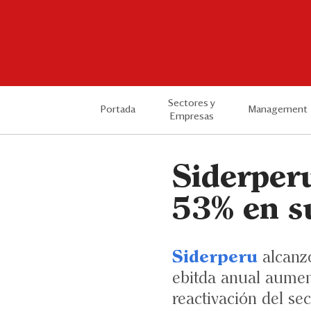
Sectores y
Portada
Management
Empresas
Siderper
53% en s
Siderperu
alcanzó
ebitda anual aumen
reactivación del se