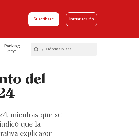
Suscríbase
Iniciar sesión
Ranking
CEO
nto del
024
24; mientras que su
indicó que la
rativa explicaron