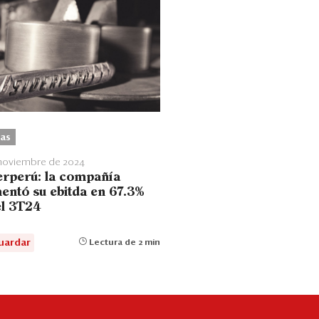
as
 noviembre de 2024
erperú: la compañía
entó su ebitda en 67.3%
el 3T24
uardar
Lectura de 2 min