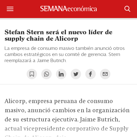
Suscríbase
Stefan Stern será el nuevo líder de
Iniciar sesión
supply chain de Alicorp
La empresa de consumo masivo también anunció otros
Portada
cambios estratégicos en su comité de gerencia. Stern
reemplazará a Jaime Butrich.
¿Qué está pasando?
Sectores y Empresas
Management
Alicorp, empresa peruana de consumo
Economía y Finanzas
masivo, anunció cambios en la organización
de su estructura ejecutiva. Jaime Butrich,
Legal y Política
actual vicepresidente corporativo de Supply