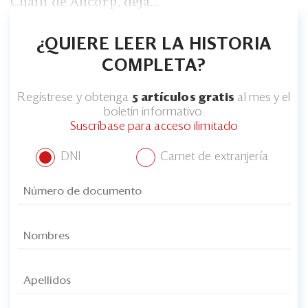
Chain de Alicorp, deja...
Eventos
Blogs
¿QUIERE LEER LA HISTORIA
Ranking CEO
COMPLETA?
Edición Impresa
Regístrese y obtenga
5 artículos gratis
al mes y el
boletín informativo.
Suscríbase para acceso ilimitado
DNI
Carnet de extranjería