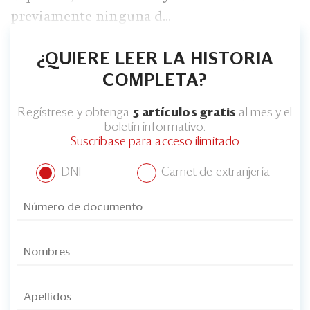
Eventos
previamente ninguna d...
Blogs
¿QUIERE LEER LA HISTORIA
Ranking CEO
COMPLETA?
Edición Impresa
Regístrese y obtenga
5 artículos gratis
al mes y el
boletín informativo.
Suscríbase para acceso ilimitado
DNI
Carnet de extranjería