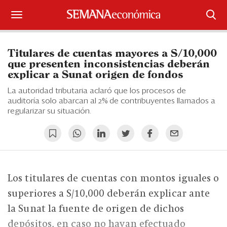
Suscríbase
Titulares de cuentas mayores a S/10,000
Iniciar sesión
que presenten inconsistencias deberán
explicar a Sunat origen de fondos
Portada
La autoridad tributaria aclaró que los procesos de
auditoría solo abarcan al 2% de contribuyentes llamados a
¿Qué está pasando?
regularizar su situación.
Sectores y Empresas
Management
Los titulares de cuentas con montos iguales o
Economía y Finanzas
superiores a S/10,000 deberán explicar ante
Legal y Política
la Sunat la fuente de origen de dichos
depósitos, en caso no hayan efectuado