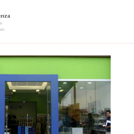
enza
16
min