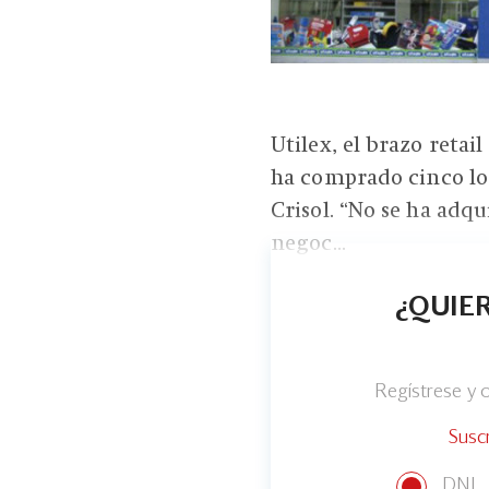
Utilex, el brazo retai
ha comprado cinco loc
Crisol. “No se ha adqu
negoc...
¿QUIER
Regístrese y
Susc
DNI