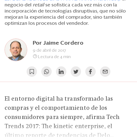
Eventos
negocio del
retail
se sofistica cada vez más con la
incorporación de tecnologías disruptivas
,
que no sólo
Blogs
mejoran la experiencia del comprador, sino también
optimizan los procesos del vendedor.
Ranking CEO
Edición Impresa
Por
Jaime Cordero
9 de abril de 2017
Lectura de 4 min
El entorno digital ha transformado las
compras y el comportamiento de los
consumidores para siempre, afirma Tech
Trends 2017: The kinetic enterprise, el
último reporte de tendencias de Delo...