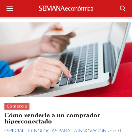
Suscríbase
Iniciar sesión
Portada
¿Qué está pasando?
Sectores y Empresas
Management
Economía y Finanzas
Comercio
Cómo venderle a un comprador
Legal y Política
hiperconectado
ESPECIAL TECNOLOGÍAS PARA LA INNOVACIÓN 2017.
El