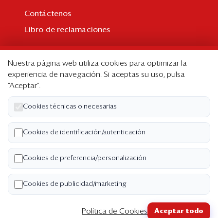
Contáctenos
Libro de reclamaciones
Suscripción
Nuestra página web utiliza cookies para optimizar la
Suscripción individual
experiencia de navegación. Si aceptas su uso, pulsa
“Aceptar”.
Paquetes corporativos
Edición Impresa
Cookies técnicas o necesarias
Nosotros
Cookies de identificación/autenticación
Quiénes somos
Cookies de preferencia/personalización
Código de ética
Términos y Condiciones
Cookies de publicidad/marketing
Política de Privacidad
Política de Cookies
Aceptar todo