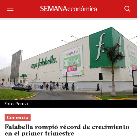
Suscríbase
Iniciar sesión
Portada
¿Qué está pasando?
Sectores y Empresas
Management
Foto: Peru21.
Economía y Finanzas
Comercio
Legal y Política
Falabella rompió récord de crecimiento
en el primer trimestre