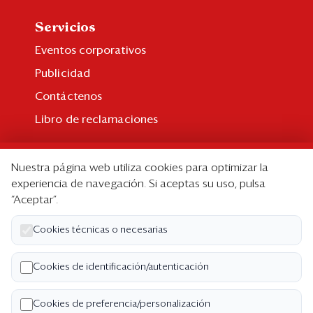
Servicios
Eventos corporativos
Publicidad
Contáctenos
Libro de reclamaciones
Suscripción
Nuestra página web utiliza cookies para optimizar la
Suscripción individual
experiencia de navegación. Si aceptas su uso, pulsa
“Aceptar”.
Paquetes corporativos
Edición Impresa
Cookies técnicas o necesarias
Nosotros
Cookies de identificación/autenticación
Quiénes somos
Cookies de preferencia/personalización
Código de ética