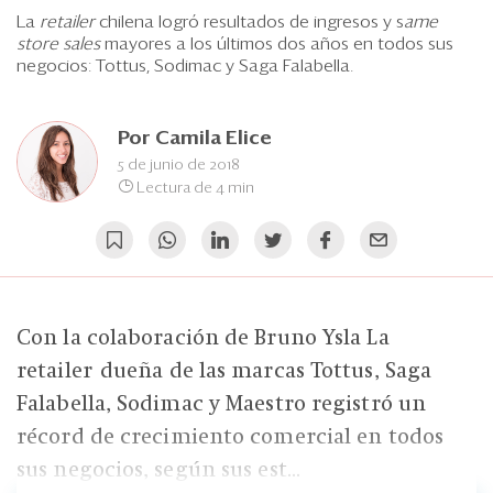
Eventos
La
retailer
chilena logró resultados de ingresos y s
ame
store sales
mayores a los últimos dos años en todos sus
Blogs
negocios: Tottus, Sodimac y Saga Falabella.
Ranking CEO
Por
Camila Elice
Edición Impresa
5 de junio de 2018
Lectura de 4 min
Con la colaboración de Bruno Ysla La
retailer dueña de las marcas Tottus, Saga
Falabella, Sodimac y Maestro registró un
récord de crecimiento comercial en todos
sus negocios, según sus est...