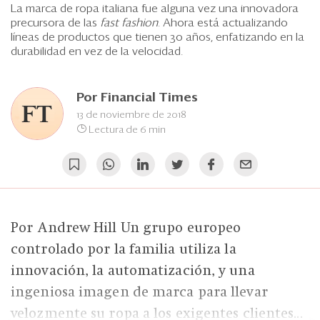
Eventos
La marca de ropa italiana fue alguna vez una innovadora
precursora de las
fast fashion
. Ahora está actualizando
Blogs
líneas de productos que tienen 30 años, enfatizando en la
durabilidad en vez de la velocidad.
Ranking CEO
Por
Financial Times
Edición Impresa
13 de noviembre de 2018
Lectura de 6 min
Por Andrew Hill Un grupo europeo
controlado por la familia utiliza la
innovación, la automatización, y una
ingeniosa imagen de marca para llevar
velozmente su ropa a los exigentes clientes...