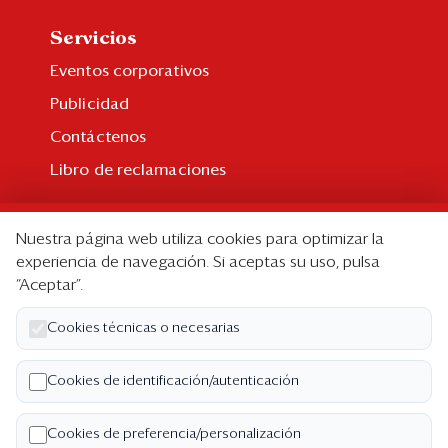
Servicios
Eventos corporativos
Publicidad
Contáctenos
Libro de reclamaciones
Suscripción
Nuestra página web utiliza cookies para optimizar la
Suscripción individual
experiencia de navegación. Si aceptas su uso, pulsa
“Aceptar”.
Paquetes corporativos
Edición Impresa
Cookies técnicas o necesarias
Nosotros
Cookies de identificación/autenticación
Quiénes somos
Cookies de preferencia/personalización
Código de ética