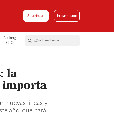
Suscríbase
Iniciar sesión
Ranking
CEO
 la
 importa
an nuevas líneas y
ste año, que hará