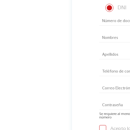
DNI
Se requiere al meno
número
Acepto l