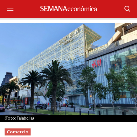
Suscríbase
Iniciar sesión
Portada
¿Qué está pasando?
Sectores y Empresas
Management
Economía y Finanzas
(Foto: Falabella)
Legal y Política
Comercio