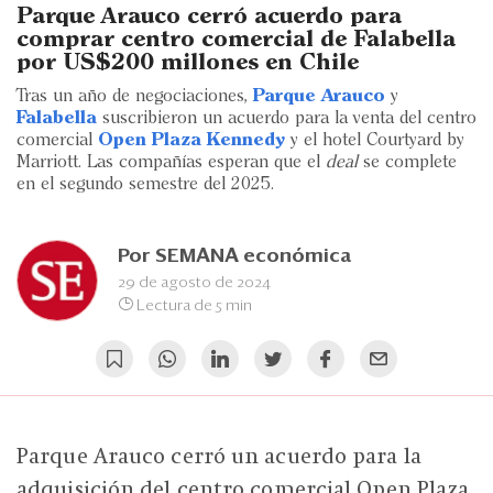
Eventos
Parque Arauco cerró acuerdo para
comprar centro comercial de Falabella
Blogs
por US$200 millones en Chile
Tras un año de negociaciones,
Parque Arauco
y
Ranking CEO
Falabella
suscribieron un acuerdo para la venta del centro
comercial
Open Plaza Kennedy
y el hotel Courtyard by
Edición Impresa
Marriott. Las compañías esperan que el
deal
se complete
en el segundo semestre del 2025.
Por
SEMANA económica
29 de agosto de 2024
Lectura de 5 min
Parque Arauco cerró un acuerdo para la
adquisición del centro comercial Open Plaza