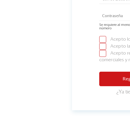
Se requiere al meno
número
Acepto l
Acepto l
Acepto re
comerciales y
Reg
¿Ya t