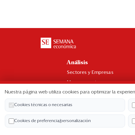
Análisis
Sectores y Empresas
Management
Nuestra página web utiliza cookies para optimizar la experien
Economía y Finanzas
Legal y Política
Cookies técnicas o necesarias
Ranking CEO
Cookies de preferencia/personalización
Blogs