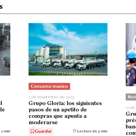
s
Consumo masivo
5 de noviembre de 2023
Not
l
Grupo Gloria: los siguientes
12 de
de
pasos de un apetito de
Gru
compras que apunta a
pré
moderarse
ban
Guardar
 2 min
Lectura de 3 min
com