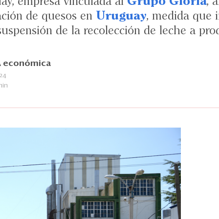
ay, empresa vinculada al
Grupo Gloria
, 
cación de quesos en
Uruguay
, medida que i
uspensión de la recolección de leche a prod
 económica
24
min