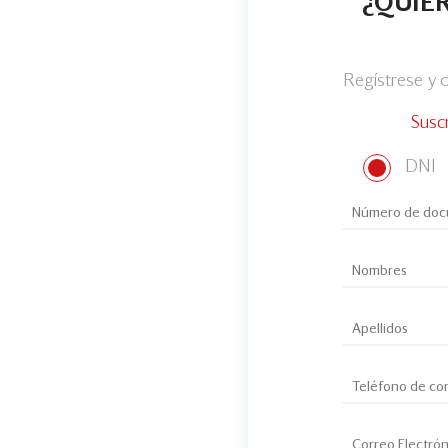
¿QUIER
Regístrese y
Susc
DNI