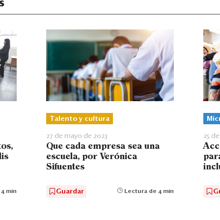
s
Mic
Talento y cultura
25 de
27 de mayo de 2023
Acc
os,
Que cada empresa sea una
par
is
escuela, por Verónica
incl
Sifuentes
G
Guardar
 4 min
Lectura de 4 min