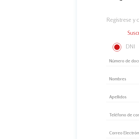
Regístrese y
Susc
DNI