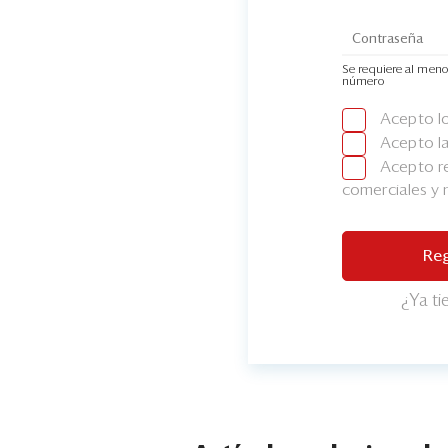
Se requiere al meno
número
Acepto l
Acepto l
Acepto re
comerciales y
Reg
¿Ya t