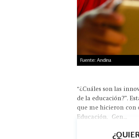
Fuente: Andina
“¿Cuáles son las inno
de la educación?”. Es
que me hicieron con 
Educación. Gen...
¿QUIER