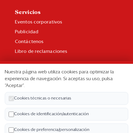
Servicios
Eventos corporativos
Publicidad
Contáctenos
Libro de reclamaciones
Suscripción
Nuestra página web utiliza cookies para optimizar la
Suscripción individual
experiencia de navegación. Si aceptas su uso, pulsa
“Aceptar”.
Paquetes corporativos
Edición Impresa
Cookies técnicas o necesarias
Nosotros
Cookies de identificación/autenticación
Quiénes somos
Cookies de preferencia/personalización
Código de ética