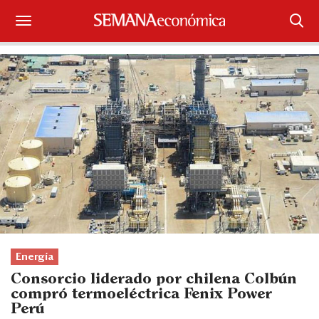
Suscríbase
Iniciar sesión
Portada
¿Qué está pasando?
Sectores y Empresas
Management
Economía y Finanzas
Energía
Consorcio liderado por chilena Colbún
Legal y Política
compró termoeléctrica Fenix Power
Perú