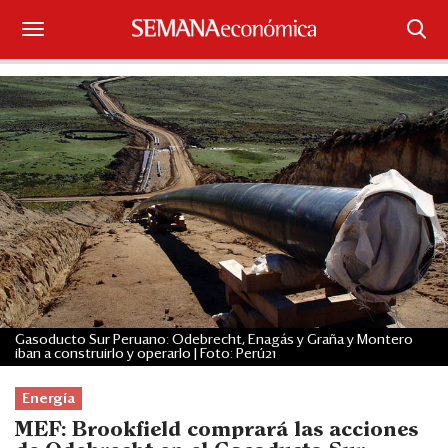
Suscríbase
Iniciar sesión
Portada
¿Qué está pasando?
Sectores y Empresas
Management
Gasoducto Sur Peruano: Odebrecht, Enagás y Graña y Montero
iban a construirlo y operarlo | Foto: Perú21
Economía y Finanzas
Energía
Legal y Política
MEF: Brookfield comprará las acciones