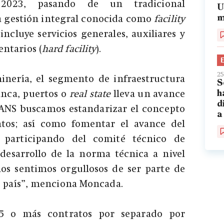
 2023, pasando de un tradicional
U
 gestión integral conocida como
facility
m
incluye servicios generales, auxiliares y
ntarios (
hard facility
).
25
minería, el segmento de infraestructura
S
nca, puertos o
real state
lleva un avance
h
d
UANS buscamos estandarizar el concepto
a
tos; así como fomentar el avance del
participando del comité técnico de
 desarrollo de la norma técnica a nivel
nos sentimos orgullosos de ser parte de
l país”, menciona Moncada.
 15 o más contratos por separado por