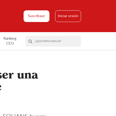
Suscríbase
Iniciar sesión
Ranking
CEO
ser una
e