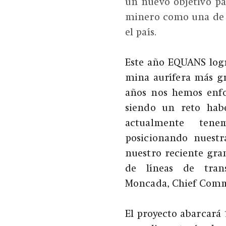
un nuevo objetivo par
minero como una de l
el país.
Este año EQUANS logr
mina aurífera más gr
años nos hemos enfoc
siendo un reto hab
actualmente ten
posicionando nuestr
nuestro reciente gra
de líneas de trans
Moncada, Chief Comme
El proyecto abarcará 