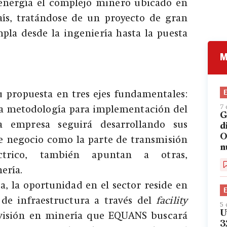
energía el complejo minero ubicado en
país, tratándose de un proyecto de gran
pla desde la ingeniería hasta la puesta
M
propuesta en tres ejes fundamentales:
7 
 la metodología para implementación del
G
la empresa seguirá desarrollando sus
d
O
de negocio como la parte de transmisión
n
ctrico, también apuntan a otras,
ería.
, la oportunidad en el sector reside en
 de infraestructura a través del
facility
5 
U
ivisión en minería que EQUANS buscará
3