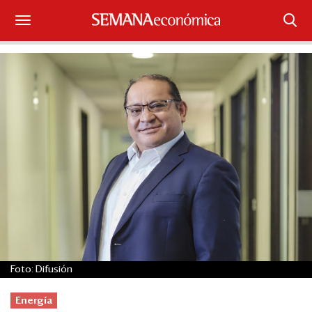
Suscríbase
Iniciar sesión
Portada
¿Qué está pasando?
Sectores y Empresas
Management
Economía y Finanzas
Foto: Difusión
Legal y Política
Energía