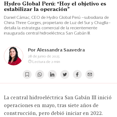
Eventos
Hydro Global Perú: “Hoy el objetivo es
estabilizar la operación”
Blogs
Daniel Cámac, CEO de Hydro Global Perú —subsidiaria de
China Three Gorges, propietario de Luz del Sur y Chaglla—
Ranking CEO
detalla la estrategia comercial de la recientemente
inaugurada central hidroeléctrica San Gabán III.
Edición Impresa
Por
Alessandra Saavedra
28 de junio de 2025
Lectura de 2 min
La central hidroeléctrica San Gabán III inició
operaciones en mayo, tras siete años de
construcción, pero debió iniciar en 2022.