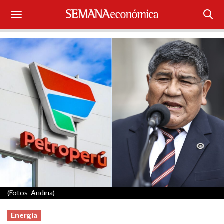
Suscríbase
Iniciar sesión
Portada
¿Qué está pasando?
Sectores y Empresas
Management
Economía y Finanzas
(Fotos: Andina)
Legal y Política
Energía