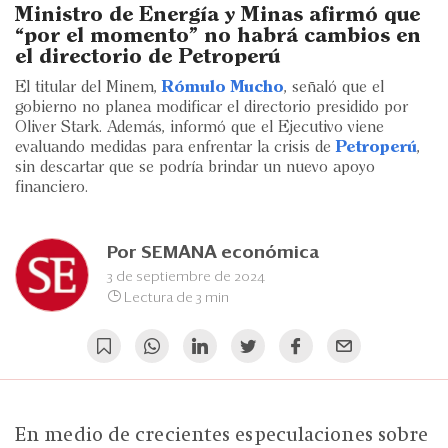
Eventos
Ministro de Energía y Minas afirmó que
“por el momento” no habrá cambios en
Blogs
el directorio de Petroperú
El titular del Minem,
Rómulo Mucho
, señaló que el
Ranking CEO
gobierno no planea modificar el directorio presidido por
Oliver Stark. Además, informó que el Ejecutivo viene
Edición Impresa
evaluando medidas para enfrentar la crisis de
Petroperú
,
sin descartar que se podría brindar un nuevo apoyo
financiero.
Por
SEMANA económica
3 de septiembre de 2024
Lectura de 3 min
En medio de crecientes especulaciones sobre