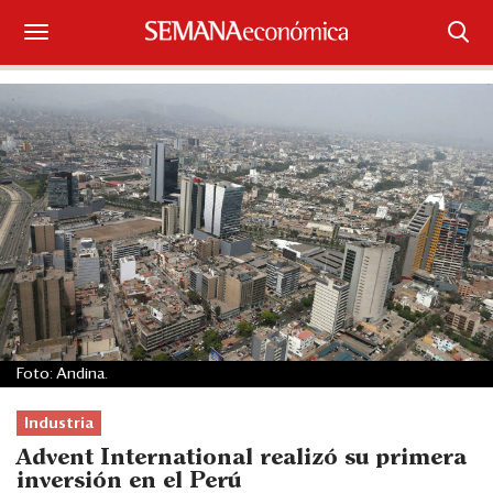
Suscríbase
Iniciar sesión
Portada
¿Qué está pasando?
Sectores y Empresas
Management
Foto: Andina.
Economía y Finanzas
Industria
Legal y Política
Advent International realizó su primera
inversión en el Perú