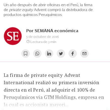
Eventos
Un año después de abrir oficinas en el Perú, la firma
de
private equity
Advent compró la distribuidora de
Blogs
productos químicos Peruquímicos.
Ranking CEO
Por
SEMANA económica
Edición Impresa
5 de octubre de 2016
Lectura de 3 min
La firma de private equity Advent
International realizó su primera inversión
directa en el Perú, al adquirir el 100% de
Peruquímicos via GTM Holdings, empresa en
la cual es accionista mayori...