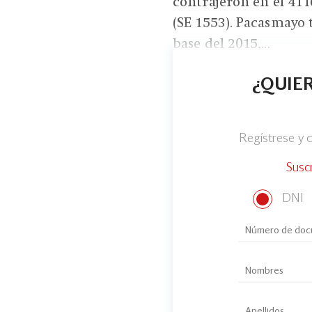
contrajeron en el 4T16
(SE 1553). Pacasmayo 
base del 2015,...
¿QUIER
Regístrese y
Susc
DNI