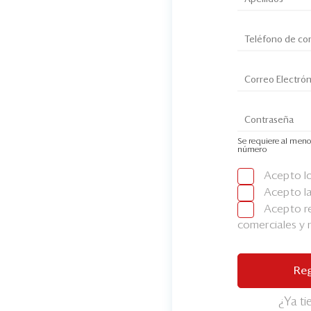
Se requiere al meno
número
Acepto l
Acepto l
Acepto re
comerciales y
Reg
¿Ya t