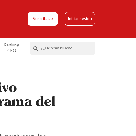
Suscríbase
Iniciar sesión
Ranking
CEO
ivo
grama del