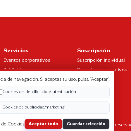
Servicios
Suscripción
Eventos corporativos
Suscripción individual
Publicidad
Paquetes corporativos
cia de navegación. Si aceptas su uso, pulsa “Aceptar”.
Contáctenos
Edición Impresa
Libro de reclamaciones
Cookies de identificación/autenticación
Cookies de publicidad/marketing
a de Cookies
Aceptar todo
Guardar selección
pyright ©2026 Semana Económica. Todos los derechos reserva