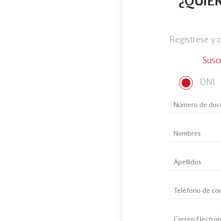
¿QUIER
Regístrese y
Susc
DNI