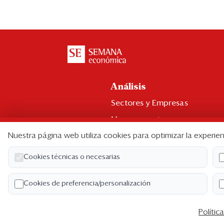
Análisis
Sectores y Empresas
Management
Nuestra página web utiliza cookies para optimizar la experien
Economía y Finanzas
Legal y Política
Cookies técnicas o necesarias
Ranking CEO
Cookies de preferencia/personalización
Blogs
Polític
Co