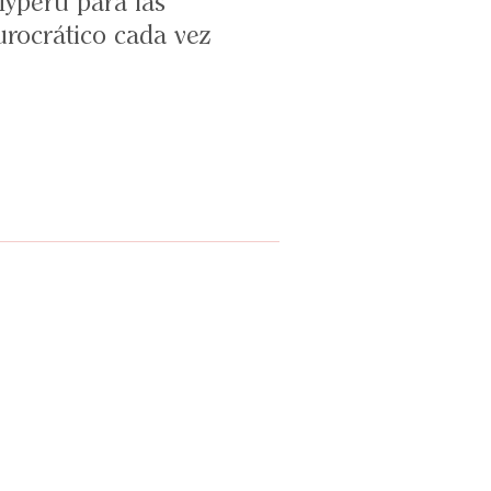
yperú para las
urocrático cada vez