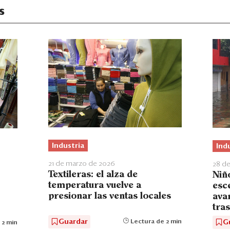
s
Industria
Ind
21 de marzo de 2026
28 de
Textileras: el alza de
Niño
temperatura vuelve a
esc
presionar las ventas locales
ava
tras
Guardar
G
Lectura de 2 min
 2 min