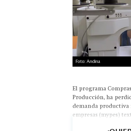
Foto: Andina
El programa Compras 
Producción, ha perdi
demanda productiva r
empresas (mypes) textil