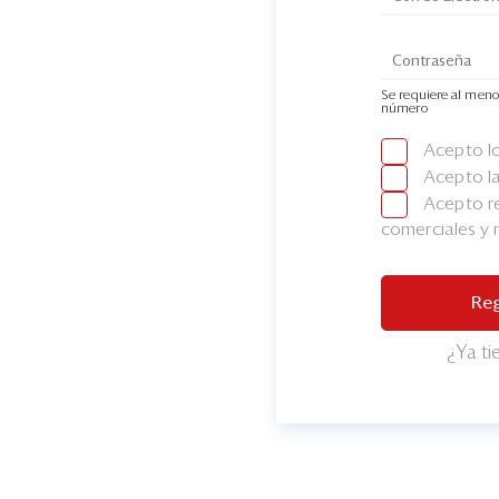
Se requiere al meno
número
Acepto l
Acepto l
Acepto re
comerciales y
Reg
¿Ya t