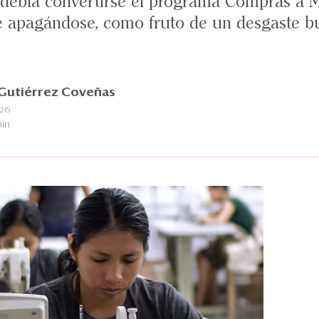
 debía convertirse el programa Compras a M
ne apagándose, como fruto de un desgaste b
 Gutiérrez Coveñas
026
min