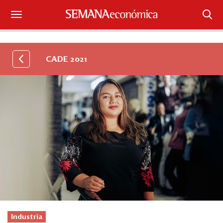
Suscríbase
CADE 2021
Iniciar sesión
Portada
¿Qué está pasando?
Sectores y Empresas
Management
Economía y Finanzas
Legal y Política
Industria