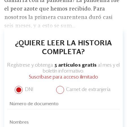
Gamarra con la pandemia? La pandemia fue
el peor azote que hemos recibido. Para
nosotros la primera cuarentena duró casi
seis meses, y a esto se sum...
¿QUIERE LEER LA HISTORIA
COMPLETA?
Regístrese y obtenga
5 artículos gratis
al mes y el
boletín informativo.
Suscríbase para acceso ilimitado
DNI
Carnet de extranjería