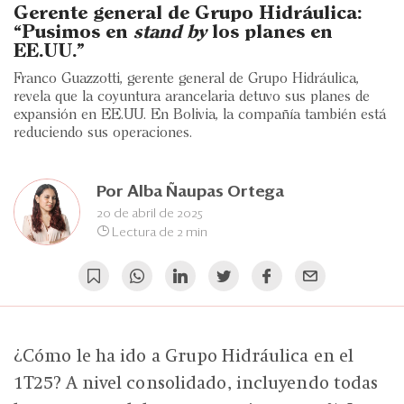
Eventos
Gerente general de Grupo Hidráulica:
“Pusimos en
stand by
los planes en
Blogs
EE.UU.”
Franco Guazzotti, gerente general de Grupo Hidráulica,
Ranking CEO
revela que la coyuntura arancelaria detuvo sus planes de
expansión en EE.UU. En Bolivia, la compañía también está
Edición Impresa
reduciendo sus operaciones.
Por
Alba Ñaupas Ortega
20 de abril de 2025
Lectura de 2 min
¿Cómo le ha ido a Grupo Hidráulica en el
1T25? A nivel consolidado, incluyendo todas