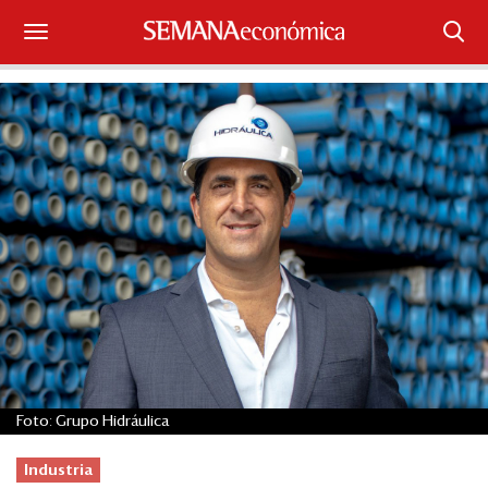
Suscríbase
Iniciar sesión
Portada
¿Qué está pasando?
Sectores y Empresas
Management
Economía y Finanzas
Foto: Grupo Hidráulica
Legal y Política
Industria