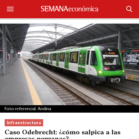
Suscríbase
Iniciar sesión
Portada
¿Qué está pasando?
Sectores y Empresas
Management
Foto referencial: Andina
Economía y Finanzas
Infraestructura
Legal y Política
Caso Odebrecht: ¿cómo salpica a las