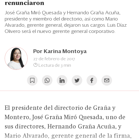
Eventos
renunciaron
José Graña Miró Quesada y Hernando Graña Acuña,
Blogs
presidente y miembro del directorio, así como Mario
Alvarado, gerente general, dejaron sus cargos. Luis Díaz
Ranking CEO
Olivero será el nuevo gerente general corporativo.
Edición Impresa
Por
Karina Montoya
27 de febrero de 2017
Lectura de 3 min
El presidente del directorio de Graña y
Montero, José Graña Miró Quesada, uno de
sus directores, Hernando Graña Acuña, y
Mario Alvarado, gerente general de la firma,