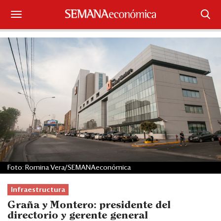
Suscríbase
Iniciar sesión
Portada
¿Qué está pasando?
Sectores y Empresas
Management
Foto: Romina Vera/SEMANAeconómica
Economía y Finanzas
Infraestructura
Legal y Política
Graña y Montero: presidente del
directorio y gerente general